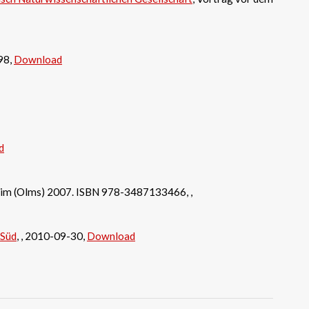
98,
Download
d
heim (Olms) 2007. ISBN 978-3487133466, ,
-Süd
, , 2010-09-30,
Download