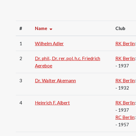
#
Name
Club
1
Wilhelm Adler
RK Berlin
2
Dr. phil., Dr. rer. pol. h.c. Friedrich
RK Berlin
Aereboe
- 1937
3
Dr. Walter Akemann
RK Berlin
- 1932
4
Heinrich F. Albert
RK Berlin
- 1937
RC Berlin
- 1957