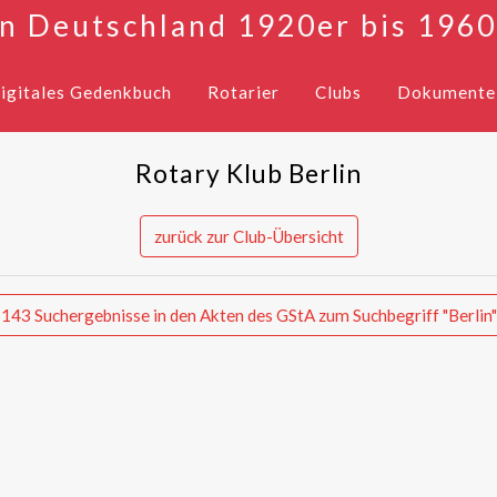
in Deutschland 1920er bis 1960
igitales Gedenkbuch
Rotarier
Clubs
Dokumente
Rotary Klub Berlin
zurück zur Club-Übersicht
143 Suchergebnisse in den Akten des GStA zum Suchbegriff "Berlin"