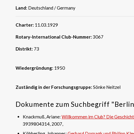
Land:
Deutschland / Germany
Charter:
11.03.1929
Rotary-International Club-Nummer:
3067
Distrikt:
73
Wiedergründung:
1950
Zuständig in der Forschungsgruppe:
Sönke Neitzel
Dokumente zum Suchbegriff "Berlin
Knackmuß, Ariane:
Willkommen im Club? Die Geschichte 
3939804314, 2007,
Köbberling, Johannes:
Gerhard Domagk und Philipp Klee