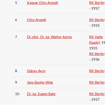
5
Kaspar Otto Arendt
RK Berlin
- 1937
6
Otto Arendt
RK Berlin
- 1935
7
Dr. phil., Dr. jur. Walter Asmis
RK Halle
(Saale)
: 1
1935
RK Berlin
- 1936
8
Sidney Ayre
RK Berlin
9
Jens Bache-Wiig
RK Berlin
10
Dr. jur. Eugen Bahr
RK Berlin
- 1937