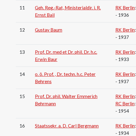
11
Geh. Reg.-Rat, Ministerialdir. i. R.
RK Berlin
Ernst Bail
- 1936
12
Gustav Baum
RK Berlin
- 1937
13
Prof. Dr. med et Dr. phil. Dr. h.c.
RK Berlin
Erwin Baur
- 1933
14
o. ö. Prof. , Dr. techn. h.c. Peter
RK Berlin
Behrens
- 1937
15
Prof. Dr. phil. Walter Emmerich
RK Berlin
Behrmann
RC Berlin
- 1954
16
Staatssekr. a. D. Carl Bergmann
RK Berlin
- 1934