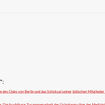
":
des Clubs von Berlin und das Schicksal seiner jüdischen Mitglieder
. Die fruchtbare Zusammenarbeit der Gründungsväter der Medizini