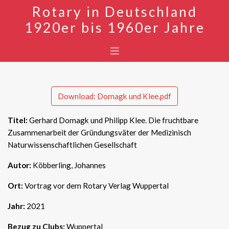
Rotary in Deutschland
1920er bis 1960er Jahre
Download: Domagk und Klee.pdf
Titel:
Gerhard Domagk und Philipp Klee. Die fruchtbare
Zusammenarbeit der Gründungsväter der Medizinisch
Naturwissenschaftlichen Gesellschaft
Autor:
Köbberling, Johannes
Ort:
Vortrag vor dem Rotary Verlag Wuppertal
Jahr:
2021
Bezug zu Clubs:
Wuppertal