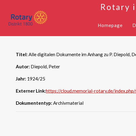
Rotary 
Homepage
D
Titel:
Alle digitalen Dokumente im Anhang zu P. Diepold, D
Autor:
Diepold, Peter
Jahr:
1924/25
Externer Link:
https://cloud.memorial-rotary.de/index.p
Dokumententyp:
Archivmaterial