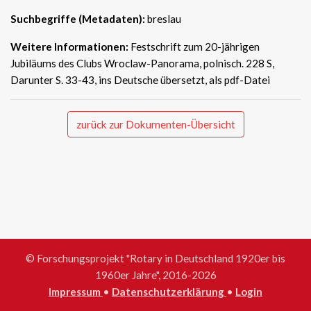
Suchbegriffe (Metadaten):
breslau
Weitere Informationen:
Festschrift zum 20-jährigen
Jubiläums des Clubs Wroclaw-Panorama, polnisch. 228 S,
Darunter S. 33-43, ins Deutsche übersetzt, als pdf-Datei
zurück zur Dokumenten-Übersicht
© Forschungsprojekt "Rotary in Deutschland 1920er bis
1960er Jahre", 2016-2026
Impressum
•
Datenschutzerklärung
•
Login