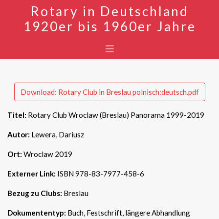
Rotary in Deutschland
1920er bis 1960er Jahre
Download: Rotary Club in Breslau polnisch:deutsch.pdf
Titel:
Rotary Club Wroclaw (Breslau) Panorama 1999-2019
Autor:
Lewera, Dariusz
Ort:
Wroclaw 2019
Externer Link:
ISBN 978-83-7977-458-6
Bezug zu Clubs:
Breslau
Dokumententyp:
Buch, Festschrift, längere Abhandlung