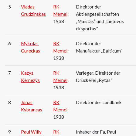
5
Vladas
RK
Direktor der
Grudzinskas
Memel
:
Aktiengesellschaften
1938
„Maistas“ und „Lietuvos
eksportas“
6
Mykolas
RK
Direktor der
Gureckas
Memel
:
Manufaktur „Balticum“
1938
7
Kazys
RK
Verleger, Direktor der
Kemežys
Memel
:
Druckerei „Rytas“
1938
8
Jonas
RK
Direktor der Landbank
Kybrancas
Memel
:
1938
9
Paul Willy
RK
Inhaber der Fa. Paul