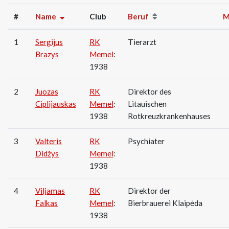
#
Name
Club
Beruf
M
1
Sergijus
RK
Tierarzt
Brazys
Memel
:
1938
2
Juozas
RK
Direktor des
Ciplijauskas
Memel
:
Litauischen
1938
Rotkreuzkrankenhauses
3
Valteris
RK
Psychiater
Didžys
Memel
:
1938
4
Viljamas
RK
Direktor der
Falkas
Memel
:
Bierbrauerei Klaipėda
1938