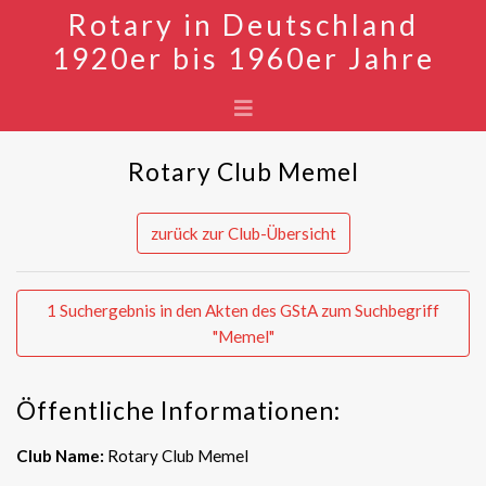
Rotary in Deutschland
1920er bis 1960er Jahre
Rotary Club Memel
zurück zur Club-Übersicht
1 Suchergebnis in den Akten des GStA zum Suchbegriff
"Memel"
Öffentliche Informationen:
Club Name:
Rotary Club Memel