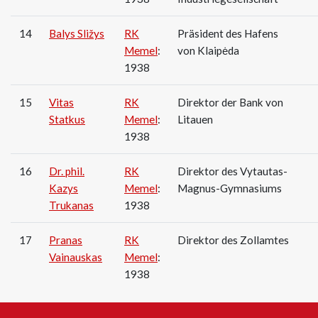
14
Balys Sližys
RK
Präsident des Hafens
Memel
:
von Klaipėda
1938
15
Vitas
RK
Direktor der Bank von
Statkus
Memel
:
Litauen
1938
16
Dr. phil.
RK
Direktor des Vytautas-
Kazys
Memel
:
Magnus-Gymnasiums
Trukanas
1938
17
Pranas
RK
Direktor des Zollamtes
Vainauskas
Memel
:
1938