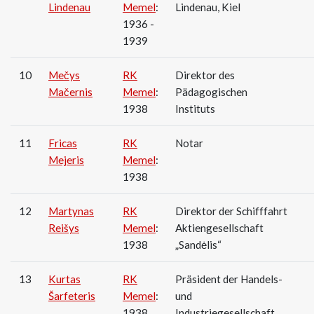
Lindenau
Memel
:
Lindenau, Kiel
1936 -
1939
10
Mečys
RK
Direktor des
Mačernis
Memel
:
Pädagogischen
1938
Instituts
11
Fricas
RK
Notar
Mejeris
Memel
:
1938
12
Martynas
RK
Direktor der Schifffahrt
Reišys
Memel
:
Aktiengesellschaft
1938
„Sandėlis“
13
Kurtas
RK
Präsident der Handels-
Šarfeteris
Memel
:
und
1938
Industriegesellschaft