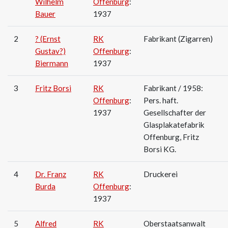
Wilhelm
Offenburg
:
Bauer
1937
2
? (Ernst
RK
Fabrikant (Zigarren)
Gustav?)
Offenburg
:
Biermann
1937
3
Fritz Borsi
RK
Fabrikant / 1958:
Offenburg
:
Pers. haft.
1937
Gesellschafter der
Glasplakatefabrik
Offenburg, Fritz
Borsi KG.
4
Dr. Franz
RK
Druckerei
Burda
Offenburg
:
1937
5
Alfred
RK
Oberstaatsanwalt