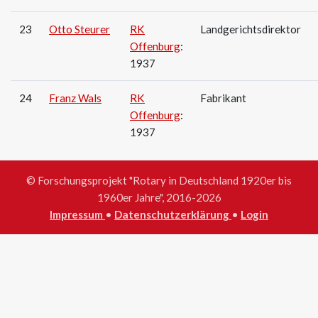
23
Otto Steurer
RK
Landgerichtsdirektor
Offenburg
:
1937
24
Franz Wals
RK
Fabrikant
Offenburg
:
1937
© Forschungsprojekt "Rotary in Deutschland 1920er bis
1960er Jahre", 2016-2026
Impressum
•
Datenschutzerklärung
•
Login