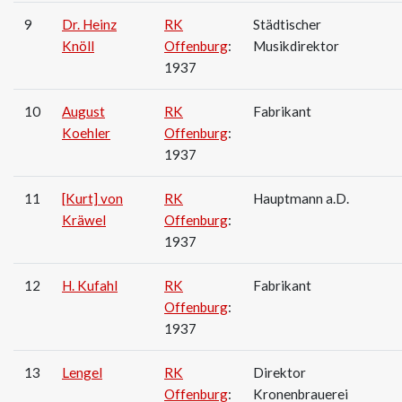
9
Dr. Heinz
RK
Städtischer
Knöll
Offenburg
:
Musikdirektor
1937
10
August
RK
Fabrikant
Koehler
Offenburg
:
1937
11
[Kurt] von
RK
Hauptmann a.D.
Kräwel
Offenburg
:
1937
12
H. Kufahl
RK
Fabrikant
Offenburg
:
1937
13
Lengel
RK
Direktor
Offenburg
:
Kronenbrauerei