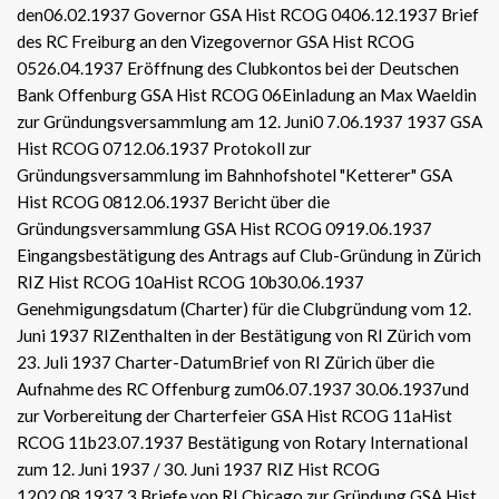
den06.02.1937 Governor GSA Hist RCOG 0406.12.1937 Brief
des RC Freiburg an den Vizegovernor GSA Hist RCOG
0526.04.1937 Eröffnung des Clubkontos bei der Deutschen
Bank Offenburg GSA Hist RCOG 06Einladung an Max Waeldin
zur Gründungsversammlung am 12. Juni0 7.06.1937 1937 GSA
Hist RCOG 0712.06.1937 Protokoll zur
Gründungsversammlung im Bahnhofshotel "Ketterer" GSA
Hist RCOG 0812.06.1937 Bericht über die
Gründungsversammlung GSA Hist RCOG 0919.06.1937
Eingangsbestätigung des Antrags auf Club-Gründung in Zürich
RIZ Hist RCOG 10aHist RCOG 10b30.06.1937
Genehmigungsdatum (Charter) für die Clubgründung vom 12.
Juni 1937 RIZenthalten in der Bestätigung von RI Zürich vom
23. Juli 1937 Charter-DatumBrief von RI Zürich über die
Aufnahme des RC Offenburg zum06.07.1937 30.06.1937und
zur Vorbereitung der Charterfeier GSA Hist RCOG 11aHist
RCOG 11b23.07.1937 Bestätigung von Rotary International
zum 12. Juni 1937 / 30. Juni 1937 RIZ Hist RCOG
1202.08.1937 3 Briefe von RI Chicago zur Gründung GSA Hist