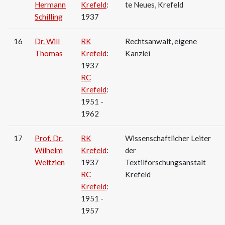
Hermann
Krefeld
:
te Neues, Krefeld
Schilling
1937
16
Dr. Will
RK
Rechtsanwalt, eigene
Thomas
Krefeld
:
Kanzlei
1937
RC
Krefeld
:
1951 -
1962
17
Prof. Dr.
RK
Wissenschaftlicher Leiter
Wilhelm
Krefeld
:
der
Weltzien
1937
Textilforschungsanstalt
RC
Krefeld
Krefeld
:
1951 -
1957