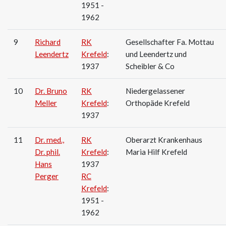
1951 -
1962
9
Richard
RK
Gesellschafter Fa. Mottau
Leendertz
Krefeld
:
und Leendertz und
1937
Scheibler & Co
10
Dr. Bruno
RK
Niedergelassener
Meller
Krefeld
:
Orthopäde Krefeld
1937
11
Dr. med.,
RK
Oberarzt Krankenhaus
Dr. phil.
Krefeld
:
Maria Hilf Krefeld
Hans
1937
Perger
RC
Krefeld
:
1951 -
1962