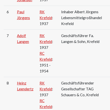
6
Paul
RK
Inhaber Albert Jörgens
Jörgens
Krefeld
:
Lebensmittelgroßhandel
1937
Krefeld
7
Adolf
RK
Geschäftsführer Fa.
Langen
Krefeld
:
Langen & Sohn, Krefeld
1937
RC
Krefeld
:
1951 -
1954
8
Heinz
RK
Geschäftsführender
Leendertz
Krefeld
:
Gesellschafter TAG
1937
Schauers & Co, Krefeld
RC
Krefeld
: