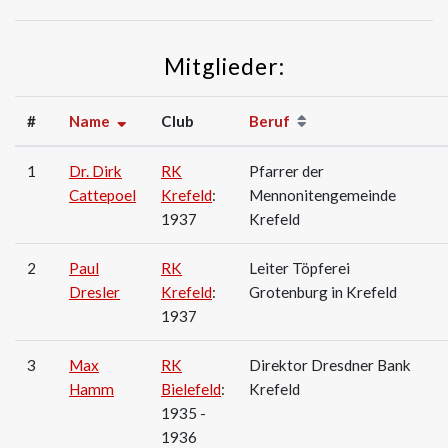
Mitglieder:
#
Name
Club
Beruf
1
Dr. Dirk
RK
Pfarrer der
Cattepoel
Krefeld
:
Mennonitengemeinde
1937
Krefeld
2
Paul
RK
Leiter Töpferei
Dresler
Krefeld
:
Grotenburg in Krefeld
1937
3
Max
RK
Direktor Dresdner Bank
Hamm
Bielefeld
:
Krefeld
1935 -
1936