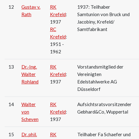
12
Gustav v.
RK
1937: Teilhaber
Rath
Krefeld
:
Samtunion von Bruck und
1937
Jacobiny, Krefeld/
RC
Samtfabrikant
Krefeld
:
1951 -
1962
13
Dr.-Ing.
RK
Vorstandsmitglied der
Walter
Krefeld
:
Vereinigten
Rohland
1937
Edelstahlwerke AG
Düsseldorf
14
Walter
RK
Aufsichtsratsvorsitzender
von
Krefeld
:
Gebhard&Co, Wuppertal
Scheven
1937
15
Dr. phil.
RK
Teilhaber Fa Schaefer und