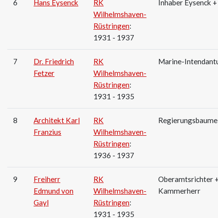
6
Hans Eysenck
RK
Inhaber Eysenck +
Wilhelmshaven-
Rüstringen
:
1931 - 1937
7
Dr. Friedrich
RK
Marine-Intendant
Fetzer
Wilhelmshaven-
Rüstringen
:
1931 - 1935
8
Architekt Karl
RK
Regierungsbaumei
Franzius
Wilhelmshaven-
Rüstringen
:
1936 - 1937
9
Freiherr
RK
Oberamtsrichter 
Edmund von
Wilhelmshaven-
Kammerherr
Gayl
Rüstringen
:
1931 - 1935