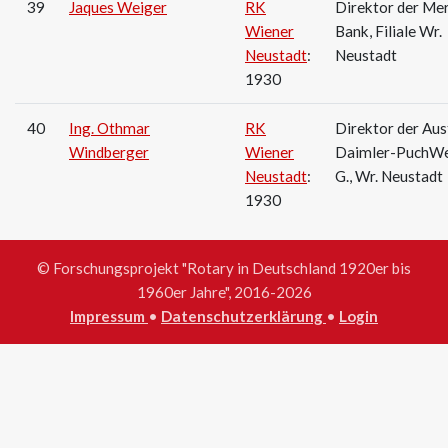
39
Jaques Weiger
RK
Direktor der Me
Wiener
Bank, Filiale Wr.
Neustadt
:
Neustadt
1930
40
Ing. Othmar
RK
Direktor der Aus
Windberger
Wiener
Daimler-PuchWe
Neustadt
:
G., Wr. Neustadt
1930
© Forschungsprojekt "Rotary in Deutschland 1920er bis
1960er Jahre", 2016-2026
Impressum
•
Datenschutzerklärung
•
Login