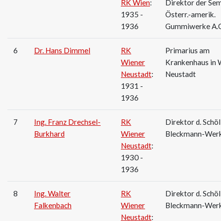
RK Wien
:
Direktor der Sem
1935 -
Österr.-amerik.
1936
Gummiwerke A.
6
Dr. Hans Dimmel
RK
Primarius am
Wiener
Krankenhaus in 
Neustadt
:
Neustadt
1931 -
1936
7
Ing. Franz Drechsel-
RK
Direktor d. Schöl
Burkhard
Wiener
Bleckmann-Wer
Neustadt
:
1930 -
1936
8
Ing. Walter
RK
Direktor d. Schöl
Falkenbach
Wiener
Bleckmann-Wer
Neustadt
: