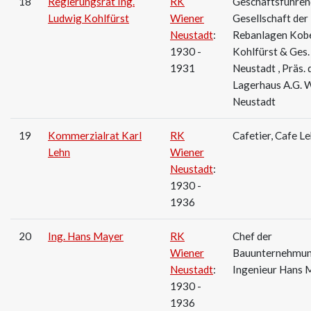
18
Regierungsrat Ing.
RK
Geschäftsführen
Ludwig Kohlfürst
Wiener
Gesellschaft der 
Neustadt
:
Rebanlagen Kob
1930 -
Kohlfürst & Ges.
1931
Neustadt , Präs. d
Lagerhaus A.G. W
Neustadt
19
Kommerzialrat Karl
RK
Cafetier, Cafe L
Lehn
Wiener
Neustadt
:
1930 -
1936
20
Ing. Hans Mayer
RK
Chef der
Wiener
Bauunternehmu
Neustadt
:
Ingenieur Hans 
1930 -
1936