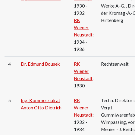
1930 -
Werke A.-G. , Di
1932
der Kromag-A.-G
RK
Hirtenberg
Wiener
Neustadt
:
1934 -
1936
4
Dr. Edmund Bousek
RK
Rechtsanwalt
Wiener
Neustadt
:
1930
5
Ing. Kommerzialrat
RK
Techn. Direktor 
Anton Otto Dietrich
Wiener
Vergt.
Neustadt
:
Gummiwarenfab
1932 -
Wimpassing, vo
1934
Menier - J. Reith