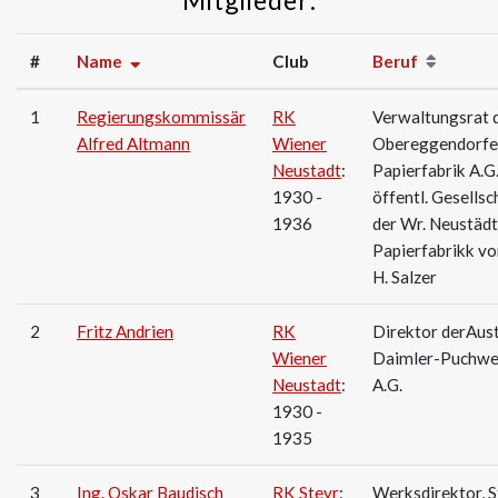
Mitglieder:
#
Name
Club
Beruf
1
Regierungskommissär
RK
Verwaltungsrat 
Alfred Altmann
Wiener
Obereggendorfe
Neustadt
:
Papierfabrik A.G
1930 -
öffentl. Gesellsc
1936
der Wr. Neustädt
Papierfabrikk vo
H. Salzer
2
Fritz Andrien
RK
Direktor derAus
Wiener
Daimler-Puchwe
Neustadt
:
A.G.
1930 -
1935
3
Ing. Oskar Baudisch
RK Steyr
:
Werksdirektor, S