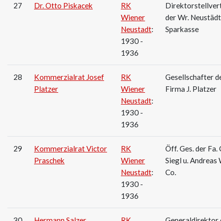
27
Dr. Otto Piskacek
RK
Direktorstellver
Wiener
der Wr. Neu­städ
Neustadt
:
Sparkasse
1930 -
1936
28
Kommerzialrat Josef
RK
Gesellschafter d
Platzer
Wiener
Firma J. Platzer
Neustadt
:
1930 -
1936
29
Kommerzialrat Victor
RK
Öff. Ges. der Fa. 
Praschek
Wiener
Siegl u. Andreas
Neustadt
:
Co.
1930 -
1936
30
Hermann Salzer
RK
Generaldirektor 